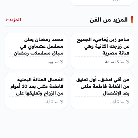
المزيد من الفن
المزيد
الفن
الفن
سامو زين يُفاجيء الجميع
محمد رمضان يعلن
عن زوجته الثانية وهي
مسلسل عشماوي في
فنانة مصرية
سباق مسلسلات رمضان
2027
منذ 15 ساعة
منذ يوم
الفن
الفن
من قلي اعشق.. أول تعليق
انفصال الفنانة اليمنية
من الفنانة فاطمة مثنى
فاطمة مثنى بعد 10 أعوام
بعد الإنفصال
من الزواج وتعليقها على
المنشور
منذ 3 أيام
منذ 3 أيام