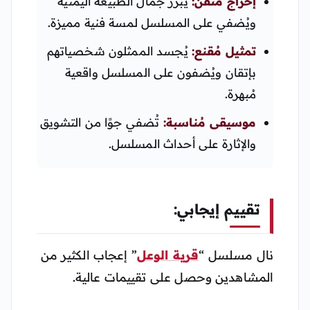
إخراج مُتقن:
يُبرز جمال الطبيعة اليمنية
ويُضفي على المسلسل لمسة فنية مميزة.
تمثيل مُقنع:
يُجسد الممثلون شخصياتهم
بإتقان ويُضفون على المسلسل واقعية
مُبهرة.
موسيقى مُناسبة:
تُضفي جوًا من التشويق
والإثارة على أحداث المسلسل.
تقييم إيجابي:
نال مسلسل “
قرية الوعل
” إعجاب الكثير من
المشاهدين وحصل على تقييمات عالية.