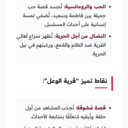
الحب والرومانسية:
تُجسد قصة حب
جميلة بين فاطمة وسعيد، تُضفي لمسة
إنسانية على أحداث المسلسل.
النضال من أجل الحرية:
تُظهر صراع أهالي
القرية ضد الظلم والقمع، ورغبتهم في نيل
الحرية.
نقاط تميز “قرية الوعل”:
قصة مُشوقة:
تُجذب المشاهد من أول
حلقة وتُبقيه مُتعلّقًا بمتابعة الأحداث.