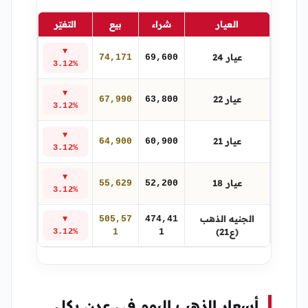
العيار
شراء
بيع
التغيّر
▼
عيار 24
74,171
69,600
3.12%
▼
عيار 22
67,990
63,800
3.12%
▼
عيار 21
64,900
60,900
3.12%
▼
عيار 18
55,629
52,200
3.12%
الجنيه الذهب
505,57
474,41
▼
(ع21)
3.12%
1
1
أسعار الذهب اليوم في عدن بكل