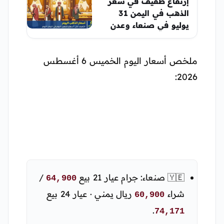
إرتفاع طفيف في سعر
الذهب في اليمن 31
يوليو في صنعاء وعدن
ملخص أسعار اليوم الخميس 6 أغسطس
2026:
🇾🇪 صنعاء: جرام عيار 21 بيع
/
64,900
شراء
ريال يمني · عيار 24 بيع
60,900
.
74,171