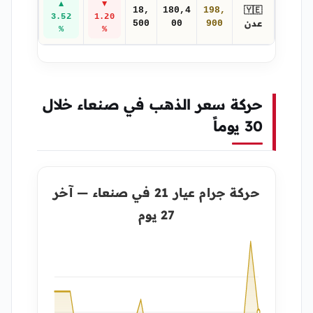
▲
▼
🇾🇪
18,
180,4
198,
3.52
1.20
عدن
500
00
900
%
%
حركة سعر الذهب في صنعاء خلال
30 يوماً
حركة جرام عيار 21 في صنعاء — آخر
27 يوم