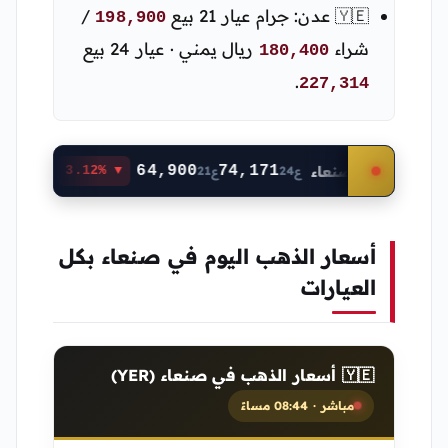
/
🇾🇪 عدن: جرام عيار 21 بيع
198,900
ريال يمني · عيار 24 بيع
شراء
180,400
.
227,314
🇪 عدن
64,900
74,171
🇾🇪 صنعاء
▼ 3.12%
ع21
ع24
أسعار الذهب اليوم في صنعاء بكل
العيارات
🇾🇪 أسعار الذهب في صنعاء (YER)
مباشر · 08:44 مساءً