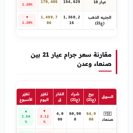
عيار 18
170,486
154,629
1.20%
الجنيه الذهب
1,499,7
1,360,2
▼
(ع21)
1.20%
06
16
مقارنة سعر جرام عيار 21 بين
صنعاء وعدن
بيع
شراء
الفار
تغيّر
تغيّر
السوق
(ع21)
(ع21)
ق
اليوم
الأسبوع
▲
▼
🇾🇪
4,0
60,90
64,9
1.56
3.12
صنعاء
00
0
00
%
%