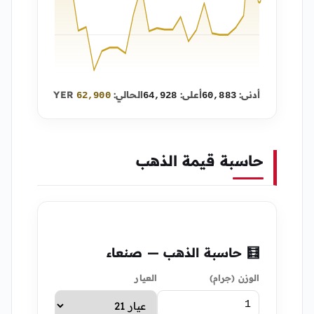
أدنى:
أعلى:
الحالي:
YER
62,900
64,928
60,883
حاسبة قيمة الذهب
🧮 حاسبة الذهب — صنعاء
الوزن (جرام)
العيار