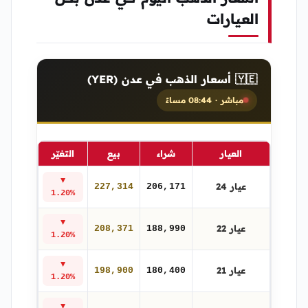
العيارات
🇾🇪 أسعار الذهب في عدن (YER)
مباشر · 08:44 مساءً
العيار
شراء
بيع
التغيّر
▼
عيار 24
227,314
206,171
1.20%
▼
عيار 22
208,371
188,990
1.20%
▼
عيار 21
198,900
180,400
1.20%
▼