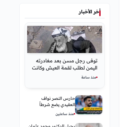
أخر الأخبار
توفى رجل مسن بعد مغادرته
اليمن لطلب لقمة العيش وكانت
أخر قبلة يقدمها لإبنته
منذ ساعة
حارس النصر نواف
العقيدي يضع شرطاً
حاسماً لإستمراره في
منذ ساعتين
النادي
رحيل الدكتور محمد عثمان