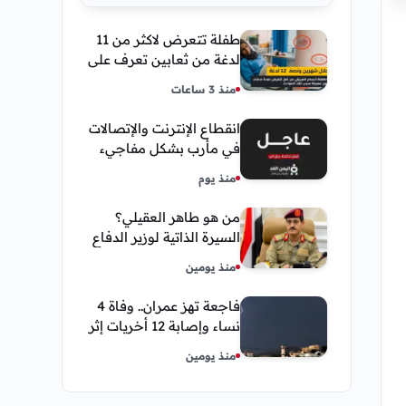
طفلة تتعرض لاكثر من 11
لدغة من ثعابين تعرف على
تفاصيل قصة أنسام
منذ 3 ساعات
العريقي
انقطاع الإنترنت والإتصالات
في مأرب بشكل مفاجيء
فما هو سبب ذلك
منذ يوم
من هو طاهر العقيلي؟
السيرة الذاتية لوزير الدفاع
اليمني الجديد وأبرز
منذ يومين
مناصبه
فاجعة تهز عمران.. وفاة 4
نساء وإصابة 12 أخريات إثر
صاعقة رعدية خلال مناسبة
منذ يومين
اجتماعية