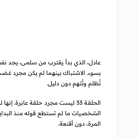
عادل، الذي بدأ يقترب من سلمى، يجد نف
بسوء. الاشتباك بينهما لم يكن مجرد غضب،
تُظلم وتُتهم دون دليل.
الحلقة 33 ليست مجرد حلقة عابرة.
الشخصيات ما لم تستطع قوله منذ البداي
المرة، دون أقنعة.