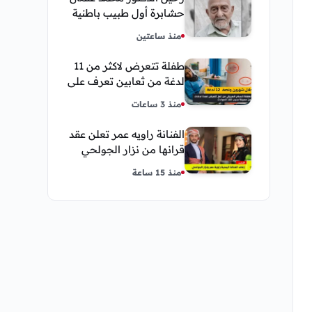
حشابرة أول طبيب باطنية
في الحديدة
منذ ساعتين
طفلة تتعرض لاكثر من 11
لدغة من ثعابين تعرف على
تفاصيل قصة أنسام
منذ 3 ساعات
العريقي
الفنانة راويه عمر تعلن عقد
قرانها من نزار الجولحي
منذ 15 ساعة