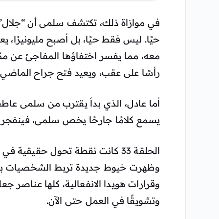
في موازاة ذلك، تكتشف سلمى أن “جلال” –
حيًا. ليس فقط حيًا، بل أصبح مليونيرًا، 
معه، مما يفسر اختفاؤها المفاجئ عن مكا
رأسًا على عقب، ويعيد فتح جراح الماضي ا
أما عادل، الذي بدأ يقترب من سلمى عاطف
يسمع كلامًا جارحًا يخص سلمى، فينفجر 
الحلقة 33 كانت نقطة تحول حقيقي
وظهرت خيوط جديدة تربط الشخصيات ببعضه
وقرارات هويدا الانفعالية، كلها عناصر جع
وتشويقًا في العمل حتى الآن.