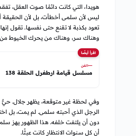
هويدا، التي كانت دائمًا صوت العقل، تفق
ليس لأن سلمى أخطأت، بل لأن الحقيقة أص
تعود بكذبة لا تقنع حتى نفسها. تقول إن
وهناك سر، وهناك من يحرك الخيوط من 
اقرأ أيضًا
الفن
مسلسل قيامة ارطغرل الحلقة 138
وفي لحظة غير متوقعة، يظهر جلال. حيٌّ يُ
الرجل الذي أحبته سلمى. لم يمت، بل اختار
دون أن يلتفت خلفه. هذا الظهور يهز سلمى م
أن كل سنوات الانتظار كانت عبثًا.