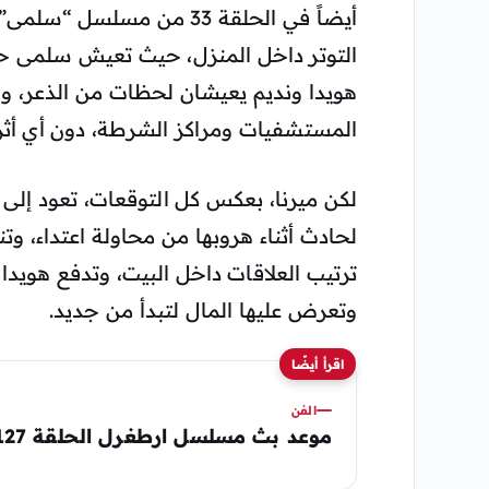
أيضاً في الحلقة 33 من مسلس
التوتر داخل المنزل، حيث تعيش سلمى حالة
هويدا ونديم يعيشان لحظات من الذعر، وا
المستشفيات ومراكز الشرطة، دون أي أثر
لكن ميرنا، بعكس كل التوقعات، تعود إلى
لحادث أثناء هروبها من محاولة اعتداء، و
ترتيب العلاقات داخل البيت، وتدفع هويدا
وتعرض عليها المال لتبدأ من جديد.
اقرأ أيضًا
الفن
موعد بث مسلسل ارطغرل الحلقة 127 الجزء الخامس