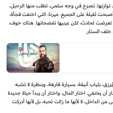
د توازنها. تصرخ في وجه سلمى، تطلب منها الرحيل،
بحت ثقيلة على الجميع. ميرنا، التي اختفت فجأة،
ها تعرضت لحادث، لكن عينيها تفضحانها. هناك خوف،
خلف الستار.
رزق، بثياب أنيقة، بسيارة فارهة، وبنظرة لا تشبه
 أن يختفي. اختار المال، واختار أن يبدأ حياة جديدة
ن الداخل، لا لأنها ما زالت تحبه، بل لأنها أدركت