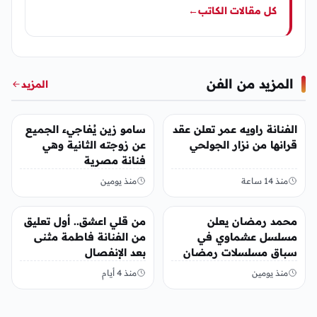
كل مقالات الكاتب
←
المزيد من الفن
المزيد
الفن
الفن
الفنانة راويه عمر تعلن عقد
سامو زين يُفاجيء الجميع
قرانها من نزار الجولحي
عن زوجته الثانية وهي
فنانة مصرية
منذ 14 ساعة
منذ يومين
الفن
الفن
محمد رمضان يعلن
من قلي اعشق.. أول تعليق
مسلسل عشماوي في
من الفنانة فاطمة مثنى
سباق مسلسلات رمضان
بعد الإنفصال
2027
منذ يومين
منذ 4 أيام