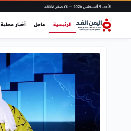
الأحد، 9 أغسطس 2026
— ٢٤ صفر ١٤٤٨هـ
الرئيسية
عاجل
أخبار محلية
اليمن
الغد
–
أخبار
اليمن
والعالم
لحظة