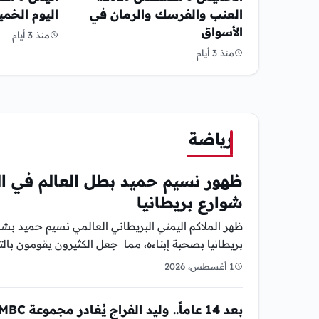
العنب والفرسك والرمان في
اليوم الخم
الأسواق
منذ 3 أيام
منذ 3 أيام
رياضة
ظهور نسيم حميد بطل العالم في ال
شوارع بريطانيا
ظهر الملاكم اليمني البريطاني العالمي نسيم حميد ب
بريطانيا بصحبة إبناءه، مما جعل الكثيرون يقومون بالت
1 أغسطس، 2026
بعد 14 عاماً.. وليد الفراج يُغادر مجموعة MBC ويبداء رحلة جديده