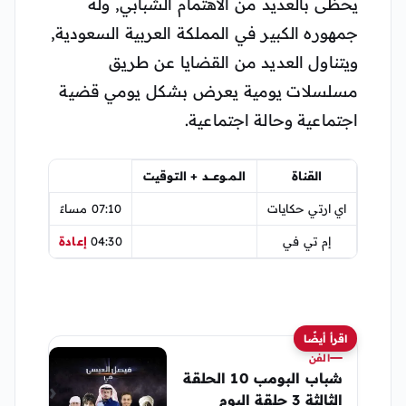
يحظى بالعديد من الاهتمام الشبابي, وله
جمهوره الكبير في المملكة العربية السعودية,
ويتناول العديد من القضايا عن طريق
مسلسلات يومية يعرض بشكل يومي قضية
اجتماعية وحالة اجتماعية.
القناة
الـمـــوعـــــد + التـوقيت
اي ارتي حكايات
07:10 مساءً
إم تي في
04:30
إعادة
اقرأ أيضًا
الفن
شباب البومب 10 الحلقة
الثالثة 3 حلقة اليوم