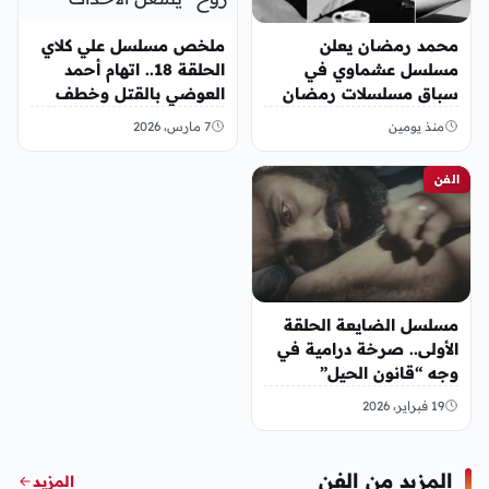
محمد رمضان يعلن
ملخص مسلسل علي كلاي
مسلسل عشماوي في
الحلقة 18.. اتهام أحمد
سباق مسلسلات رمضان
العوضي بالقتل وخطف
2027
“روح” يشعل الأحداث
منذ يومين
7 مارس، 2026
الفن
مسلسل الضايعة الحلقة
الأولى.. صرخة درامية في
وجه “قانون الحيل”
والضياع اليمني الممنهج
19 فبراير، 2026
المزيد من الفن
المزيد