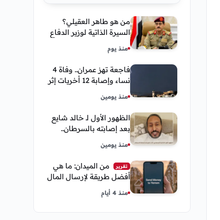
من هو طاهر العقيلي؟
السيرة الذاتية لوزير الدفاع
اليمني الجديد وأبرز
منذ يوم
مناصبه
فاجعة تهز عمران.. وفاة 4
نساء وإصابة 12 أخريات إثر
صاعقة رعدية خلال مناسبة
منذ يومين
اجتماعية
الظهور الأول لـ خالد شايع
بعد إصابته بالسرطان..
يكشف تفاصيل مؤثرة عن
منذ يومين
رحلة العلاج
من الميدان: ما هي
تقرير
أفضل طريقة لإرسال المال
إلى اليمن من السعودية
منذ 4 أيام
وأمريكا