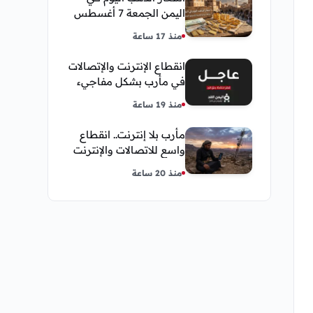
اليمن الجمعة 7 أغسطس
2026 — بيع وشراء صنعاء
منذ 17 ساعة
وعدن
انقطاع الإنترنت والإتصالات
في مأرب بشكل مفاجيء
فما هو سبب ذلك
منذ 19 ساعة
مأرب بلا إنترنت.. انقطاع
واسع للاتصالات والإنترنت
في معظم مديريات
منذ 20 ساعة
المحافظة