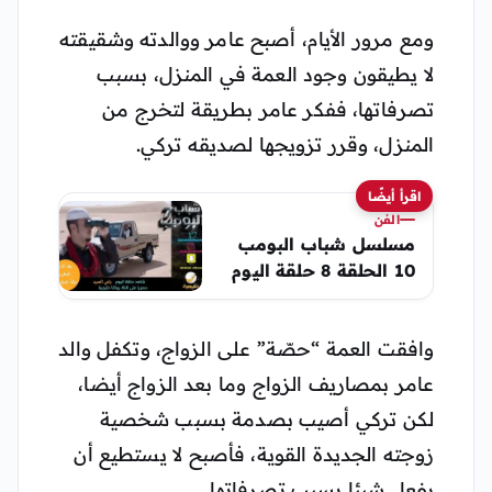
ومع مرور الأيام، أصبح عامر ووالدته وشقيقته
لا يطيقون وجود العمة في المنزل، بسبب
تصرفاتها، ففكر عامر بطريقة لتخرج من
المنزل، وقرر تزويجها لصديقه تركي.
اقرأ أيضًا
الفن
مسلسل شباب البومب
10 الحلقة 8 حلقة اليوم
وافقت العمة “حصّة” على الزواج، وتكفل والد
عامر بمصاريف الزواج وما بعد الزواج أيضا،
لكن تركي أصيب بصدمة بسبب شخصية
زوجته الجديدة القوية، فأصبح لا يستطيع أن
يفعل شيئا بسبب تصرفاتها.