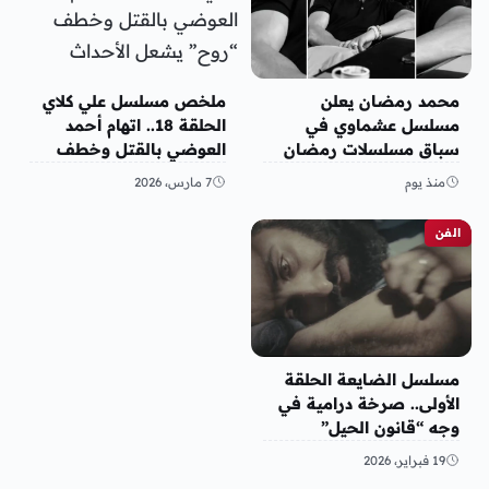
محمد رمضان يعلن
ملخص مسلسل علي كلاي
مسلسل عشماوي في
الحلقة 18.. اتهام أحمد
سباق مسلسلات رمضان
العوضي بالقتل وخطف
2027
“روح” يشعل الأحداث
منذ يوم
7 مارس، 2026
الفن
مسلسل الضايعة الحلقة
الأولى.. صرخة درامية في
وجه “قانون الحيل”
والضياع اليمني الممنهج
19 فبراير، 2026