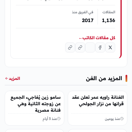
المقالات
في الفريق منذ
2017
1٬136
كل مقالات الكاتب
←
المزيد من الفن
المزيد
الفن
الفن
الفنانة راويه عمر تعلن عقد
سامو زين يُفاجيء الجميع
قرانها من نزار الجولحي
عن زوجته الثانية وهي
فنانة مصرية
منذ يومين
منذ 3 أيام