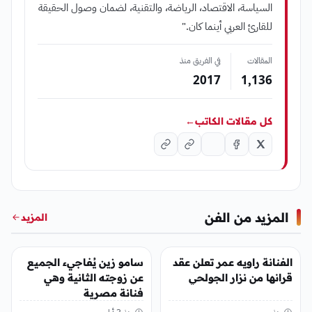
السياسة، الاقتصاد، الرياضة، والتقنية، لضمان وصول الحقيقة
للقارئ العربي أينما كان."
المقالات
في الفريق منذ
2017
1٬136
كل مقالات الكاتب
←
المزيد من الفن
المزيد
الفن
الفن
الفنانة راويه عمر تعلن عقد
سامو زين يُفاجيء الجميع
قرانها من نزار الجولحي
عن زوجته الثانية وهي
فنانة مصرية