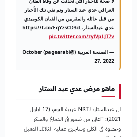
لا صحة للأخبار التي تحدثت عن وفاة الفنان
العراقي عدي عبد الستار وتم نفي تلك الأخبار
من قبل عائلة والمقربين من الفنان الكوميدي
عدي عبدالستار.https://t.co/EqYzsCD3cL
pic.twitter.com/zylVpLJT7v
— الصفحة العربية (@pagearabi) October
27, 2022
ماهو مرض عدي عبد الستار
ال عبدالستار، لـNRT عربية اليوم، (17 ايلول
2021): “اعاني من ضمور في الدماغ والسكر
وحصوة في الكلى وساجري عملية الثلاثاء المقبل