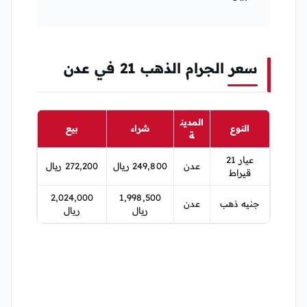
سعر الجرام الذهب 21 في عدن
المدين
النوع
شراء
بيع
ة
عيار 21
عدن
249,800 ريال
272,200 ريال
قيراط
2,024,000
1,998,500
جنيه ذهب
عدن
ريال
ريال