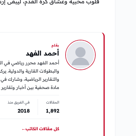
قلوب محبيه وعشاق كرة القدم، ليبقى إرثه 
بقلم
أحمد الفهد
أحمد الفهد محرر رياضي في الي
والبطولات القارية والدولية. يرك
مادة صحفية بين أخبار وتقارير 
المقالات
في الفريق منذ
2018
1٬892
كل مقالات الكاتب
←