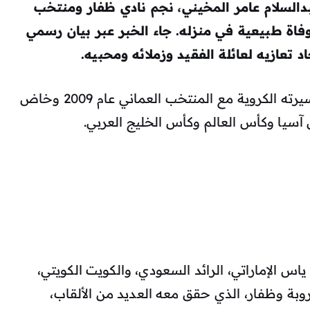
عبدالسلام عامر المخيني، نجم نادي ظفار ومنتخب
ن عمر ناهز 37 عامًا إثر وفاة طبيعية في منزله. جاء الخبر عبر بيان رسمي
تعازيه لعائلة الفقيد وزملائه ومحبيه.
عبدالسلام عامر، المولود عام 1988، بدأ مسيرته الكروية مع المنتخب العماني عام 2009 وخاض
 ياس الإماراتي، الرائد السعودي، والكويت الكويتي،
عروبة وظفار، الذي حقق معه العديد من الألقاب،