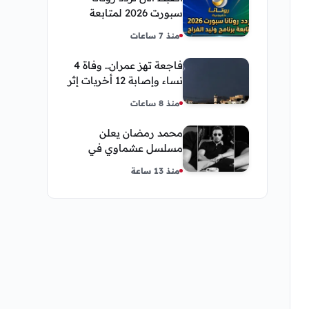
سبورت 2026 لمتابعة
برنامج وليد الفراج
منذ 7 ساعات
فاجعة تهز عمران.. وفاة 4
نساء وإصابة 12 أخريات إثر
صاعقة رعدية خلال مناسبة
منذ 8 ساعات
اجتماعية
محمد رمضان يعلن
مسلسل عشماوي في
سباق مسلسلات رمضان
منذ 13 ساعة
2027