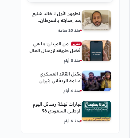
الظهور الأول لـ خالد شايع
بعد إصابته بالسرطان..
يكشف تفاصيل مؤثرة عن
منذ 20 ساعة
رحلة العلاج
من الميدان: ما هي
تقرير
أفضل طريقة لإرسال المال
إلى اليمن من السعودية
منذ 3 أيام
وأمريكا
مقتل القائد العسكري
أسامة الردفاني بنيران
مسلحين مجهولين في
منذ 4 أيام
مديرية العبر
عبارات تهنئة رسائل اليوم
الوطني السعودي 96
إحتفالات وشعار اليوم
منذ 6 أيام
الوطني 2026 عزنا بطبعنا