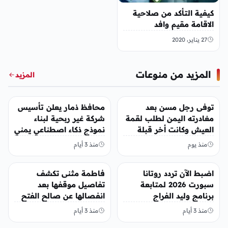
كيفية التأكد من صلاحية
الاقامة مقيم وافد
27 يناير، 2020
المزيد من منوعات
المزيد
منوعات
منوعات
توفى رجل مسن بعد
محافظ ذمار يعلن تأسيس
مغادرته اليمن لطلب لقمة
شركة غير ربحية لبناء
العيش وكانت أخر قبلة
نموذج ذكاء اصطناعي يمني
يقدمها لإبنته
منذ يوم
منذ 3 أيام
منوعات
منوعات
اضبط الآن تردد روتانا
فاطمة مثنى تكشف
سبورت 2026 لمتابعة
تفاصيل موقفها بعد
برنامج وليد الفراج
انفصالها عن صالح الفتح
منذ 3 أيام
منذ 3 أيام