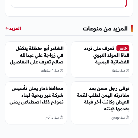
المزيد من منوعات
المزيد
منوعات
منوعات
تعرف على تردد
الشاعر أبو حنظلة يتكفل
خاص
قناة المولد النبوي
في زواجة علي عبدالله
الفضائية اليمنية
صالح تعرف على التفاصيل
منذ ساعة
منذ 4 ساعات
منوعات
منوعات
توفى رجل مسن بعد
محافظ ذمار يعلن تأسيس
مغادرته اليمن لطلب لقمة
شركة غير ربحية لبناء
العيش وكانت أخر قبلة
نموذج ذكاء اصطناعي يمني
يقدمها لإبنته
منذ يومين
منذ 3 أيام