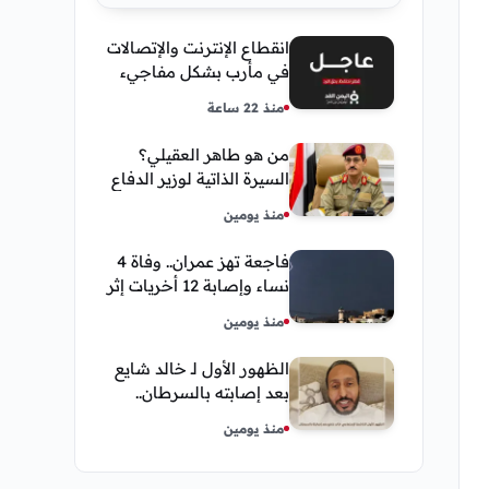
انقطاع الإنترنت والإتصالات
في مأرب بشكل مفاجيء
فما هو سبب ذلك
منذ 22 ساعة
من هو طاهر العقيلي؟
السيرة الذاتية لوزير الدفاع
اليمني الجديد وأبرز
منذ يومين
مناصبه
فاجعة تهز عمران.. وفاة 4
نساء وإصابة 12 أخريات إثر
صاعقة رعدية خلال مناسبة
منذ يومين
اجتماعية
الظهور الأول لـ خالد شايع
بعد إصابته بالسرطان..
يكشف تفاصيل مؤثرة عن
منذ يومين
رحلة العلاج