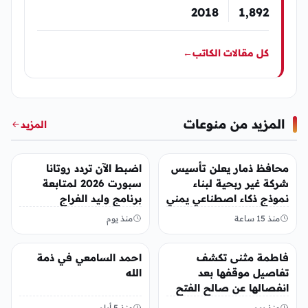
2018
1٬892
كل مقالات الكاتب
←
المزيد من منوعات
المزيد
منوعات
منوعات
محافظ ذمار يعلن تأسيس
اضبط الآن تردد روتانا
شركة غير ربحية لبناء
سبورت 2026 لمتابعة
نموذج ذكاء اصطناعي يمني
برنامج وليد الفراج
منذ 15 ساعة
منذ يوم
منوعات
منوعات
فاطمة مثنى تكشف
احمد السامعي في ذمة
تفاصيل موقفها بعد
الله
انفصالها عن صالح الفتح
منذ يوم
منذ 5 أيام