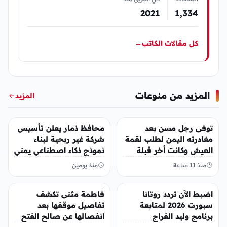
2021
1٬334
كل مقالات الكاتب
←
المزيد من منوعات
المزيد
منوعات
منوعات
توفى رجل مسن بعد
محافظ ذمار يعلن تأسيس
مغادرته اليمن لطلب لقمة
شركة غير ربحية لبناء
العيش وكانت أخر قبلة
نموذج ذكاء اصطناعي يمني
يقدمها لإبنته
منذ 11 ساعة
منذ يومين
منوعات
منوعات
اضبط الآن تردد روتانا
فاطمة مثنى تكشف
سبورت 2026 لمتابعة
تفاصيل موقفها بعد
برنامج وليد الفراج
انفصالها عن صالح الفتح