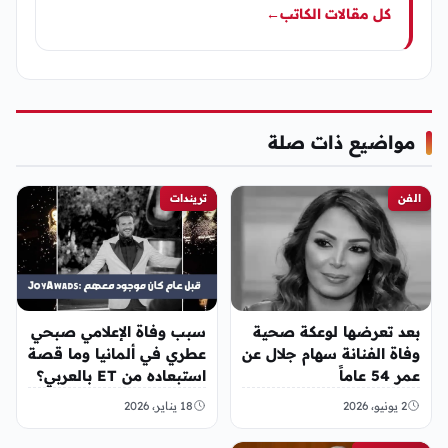
كل مقالات الكاتب
←
مواضيع ذات صلة
الفن
تريندات
بعد تعرضها لوعكة صحية
ٍسبب وفاة الإعلامي صبحي
وفاة الفنانة سهام جلال عن
عطري في ألمانيا وما قصة
عمر 54 عاماً
استبعاده من ET بالعربي؟
2 يونيو، 2026
18 يناير، 2026