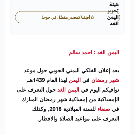
هيئة
تحرير
اليمن
أضِفنا كمصدر مفضّل في جوجل
الغد
"الفريق التحريري الرسمي لصحيفة اليمن الغد
اليمن الغد : احمد سالم
بعد إعلان الفلكي اليمني الجوبي حول موعد
شهر رمضان
في
اليمن
لهذا العام 1439هـ,
نوافيكم اليوم في
اليمن الغد
حول التعرف على
الإمساكية من إمساكية شهر رمضان المبارك
في
صنعاء
للسنة الميلادية 2018, وكذلك
التعرف على مواعيد الصلاة والافطار.