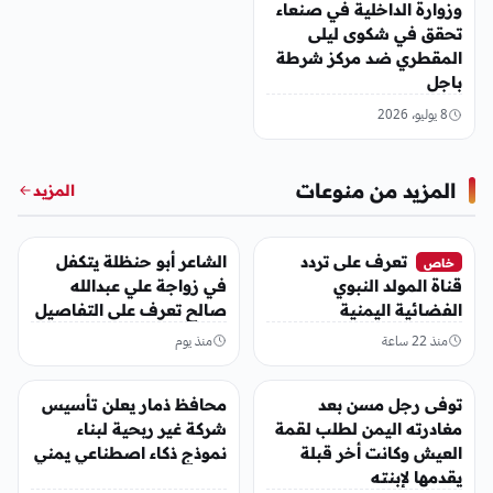
وزوارة الداخلية في صنعاء
تحقق في شكوى ليلى
المقطري ضد مركز شرطة
باجل
8 يوليو، 2026
المزيد من منوعات
المزيد
منوعات
منوعات
تعرف على تردد
الشاعر أبو حنظلة يتكفل
خاص
قناة المولد النبوي
في زواجة علي عبدالله
الفضائية اليمنية
صالح تعرف على التفاصيل
منذ 22 ساعة
منذ يوم
منوعات
منوعات
توفى رجل مسن بعد
محافظ ذمار يعلن تأسيس
مغادرته اليمن لطلب لقمة
شركة غير ربحية لبناء
العيش وكانت أخر قبلة
نموذج ذكاء اصطناعي يمني
يقدمها لإبنته