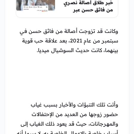
خبر طلاق أصالة نصري
من فائق حسن عبر
منشور؟!
وكانت قد تزوجت أصالة من فائق حسن في
سبتمبر من عام 2021، بعد علاقة حب قوية
بينهما، كانت حديث السوشيال ميديا.
وأتت تلك التنبؤات والأخبار بسبب غياب
حضور زوجها من العديد من الإحتفالات
والمهرجانات، حيث قد يعود ذلك الغياب إلى
أسباب خاصة بالاعمال الخاصة به، لا سيما أنه