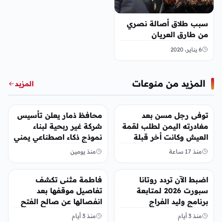
سبب طلاق أصالة نصري
من طارق العريان
6 يناير، 2020
المزيد من منوعات
المزيد
منوعات
منوعات
توفى رجل مسن بعد
محافظ ذمار يعلن تأسيس
مغادرته اليمن لطلب لقمة
شركة غير ربحية لبناء
العيش وكانت أخر قبلة
نموذج ذكاء اصطناعي يمني
يقدمها لإبنته
منذ 17 ساعة
منذ يومين
منوعات
منوعات
اضبط الآن تردد روتانا
فاطمة مثنى تكشف
سبورت 2026 لمتابعة
تفاصيل موقفها بعد
برنامج وليد الفراج
انفصالها عن صالح الفتح
منذ 3 أيام
منذ 3 أيام