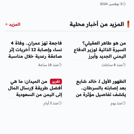
صنعاء عدن
3 نوفمبر، 2024
المزيد من أخبار محلية
المزيد
أخبار محلية
أخبار محلية
من هو طاهر العقيلي؟
فاجعة تهز عمران.. وفاة 4
السيرة الذاتية لوزير الدفاع
نساء وإصابة 12 أخريات إثر
اليمني الجديد وأبرز
صاعقة رعدية خلال مناسبة
مناصبه
اجتماعية
منذ 8 ساعات
منذ 18 ساعة
أخبار محلية
أخبار محلية
الظهور الأول لـ خالد شايع
من الميدان: ما هي
تقرير
بعد إصابته بالسرطان..
أفضل طريقة لإرسال المال
يكشف تفاصيل مؤثرة عن
إلى اليمن من السعودية
رحلة العلاج
وأمريكا
منذ يوم
منذ 3 أيام