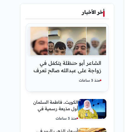
أخر الأخبار
الشاعر أبو حنظلة يتكفل في
زواجة علي عبدالله صالح تعرف
على التفاصيل
منذ 3 ساعات
الكويت.. فاطمة السلمان
أول مذيعة رسمية في
وكالة الأنباء كونا
منذ 3 ساعات
أسعار الذهب اليوم في