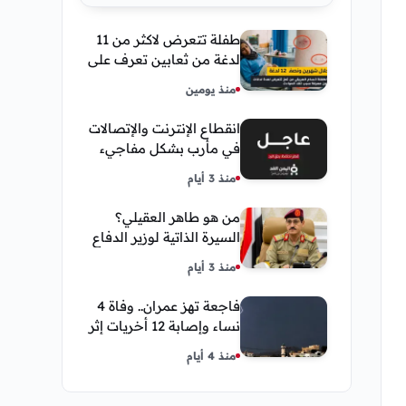
طفلة تتعرض لاكثر من 11
لدغة من ثعابين تعرف على
تفاصيل قصة أنسام
منذ يومين
العريقي
انقطاع الإنترنت والإتصالات
في مأرب بشكل مفاجيء
فما هو سبب ذلك
منذ 3 أيام
من هو طاهر العقيلي؟
السيرة الذاتية لوزير الدفاع
اليمني الجديد وأبرز
منذ 3 أيام
مناصبه
فاجعة تهز عمران.. وفاة 4
نساء وإصابة 12 أخريات إثر
صاعقة رعدية خلال مناسبة
منذ 4 أيام
اجتماعية