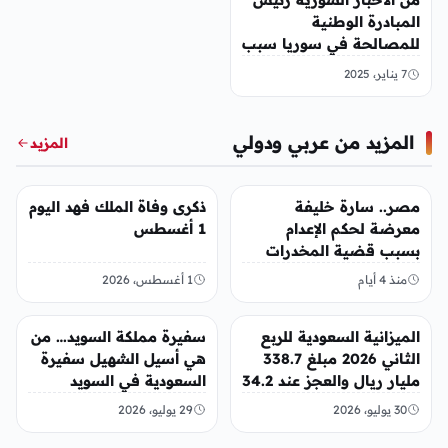
المبادرة الوطنية
للمصالحة في سوريا سبب
إغتيال جابر عيسى
7 يناير، 2025
المزيد من عربي ودولي
المزيد
عربي ودولي
عربي ودولي
مصر.. سارة خليفة
ذكرى وفاة الملك فهد اليوم
معرضة لحكم الإعدام
1 أغسطس
بسبب قضية المخدرات
الكبرى
منذ 4 أيام
1 أغسطس، 2026
عربي ودولي
عربي ودولي
الميزانية السعودية للربع
سفيرة مملكة السويد… من
الثاني 2026 مبلغ 338.7
هي أسيل الشهيل سفيرة
مليار ريال والعجز عند 34.2
السعودية في السويد
مليار ريال
30 يوليو، 2026
29 يوليو، 2026