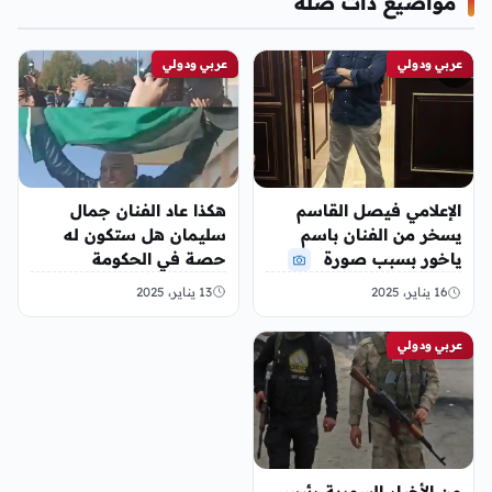
مواضيع ذات صلة
عربي ودولي
عربي ودولي
الإعلامي فيصل القاسم
هكذا عاد الفنان جمال
يسخر من الفنان باسم
سليمان هل ستكون له
ياخور بسبب صورة
حصة في الحكومة
السورية الجديدة
13 يناير، 2025
16 يناير، 2025
عربي ودولي
من الأخبار السورية رئيس