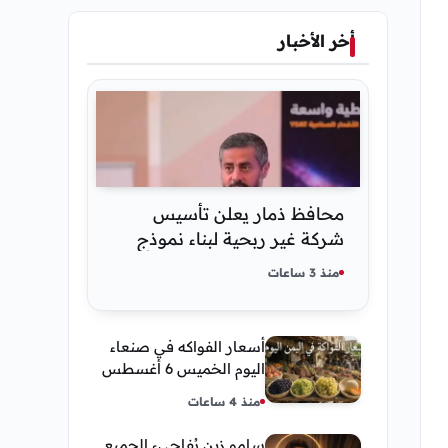
أخر الأخبار
محافظ ذمار يعلن تأسيس
شركة غير ربحية لبناء نموذج
ذكاء اصطناعي يمني
منذ 3 ساعات
أسعار الفواكه في صنعاء
اليوم الخميس 6 أغسطس
2026.. العنب والفرسك
منذ 4 ساعات
والرمان في الأسواق
سامو زين يُفاجيء الجميع