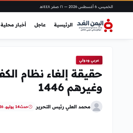
الخميس، 6 أغسطس 2026
— ٢١ صفر ١٤٤٨هـ
الرئيسية
عاجل
أخبار محلية
عربي ودولي
حقيقة إلغاء نظام الكف
وغيرهم 1446
محمد العلي رئيس التحرير
حدث
14 يوليو، 2026