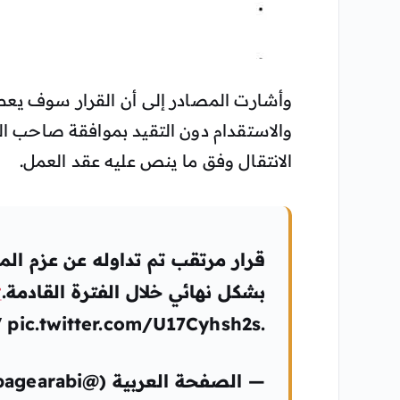
وأشارت المصادر إلى أن القرار سوف يعطي
والاستقدام دون التقيد بموافقة صاحب ال
الانتقال وفق ما ينص عليه عقد العمل.
قرار مرتقب تم تداوله عن عزم المم
بشكل نهائي خلال الفترة القادمة.
#
.https://t.co/LoeKGKtkZV pic.twitter.com/U17Cyhsh2s
— الصفحة العربية (@pagearabi) February 4, 2020