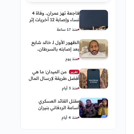
فاجعة تهز عمران.. وفاة 4
نساء وإصابة 12 أخريات إثر
صاعقة رعدية خلال مناسبة
منذ 17 ساعة
اجتماعية
الظهور الأول لـ خالد شايع
بعد إصابته بالسرطان..
يكشف تفاصيل مؤثرة عن
منذ يوم
رحلة العلاج
من الميدان: ما هي
تقرير
أفضل طريقة لإرسال المال
إلى اليمن من السعودية
منذ 3 أيام
وأمريكا
مقتل القائد العسكري
أسامة الردفاني بنيران
مسلحين مجهولين في
منذ 4 أيام
مديرية العبر