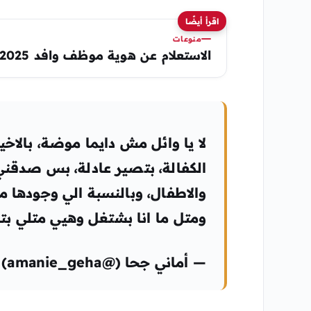
اقرأ أيضًا
منوعات
الاستعلام عن هوية موظف وافد 2025 في السعودية 1446
لا يا وائل مش دايما موضة، بالاخي
الكفالة، بتصير عادلة، بس صدقني
والاطفال، وبالنسبة الي وجودها م
ومتل ما انا بشتغل وهيي متلي بت
— أماني جحا (@amanie_geha) February 3, 2020