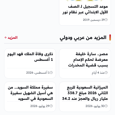
موعد التسجيل لـ الصف
الأول الابتدائي عبر نظام نور
29 ديسمبر، 2019
المزيد من عربي ودولي
المزيد
عربي ودولي
عربي ودولي
مصر.. سارة خليفة
ذكرى وفاة الملك فهد اليوم
معرضة لحكم الإعدام
1 أغسطس
بسبب قضية المخدرات
الكبرى
منذ 4 أيام
1 أغسطس، 2026
عربي ودولي
عربي ودولي
الميزانية السعودية للربع
سفيرة مملكة السويد… من
الثاني 2026 مبلغ 338.7
هي أسيل الشهيل سفيرة
مليار ريال والعجز عند 34.2
السعودية في السويد
مليار ريال
30 يوليو، 2026
29 يوليو، 2026