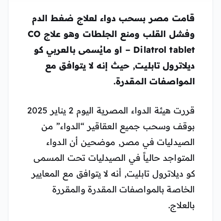
قامت مصر بسحب دواء لعلاج ضغط الدم
وفشل القلب ومنع الجلطات وهو علاج CO
– Dilatrol tablet او مايُسمى بالعربي كو
ديلاترول تابليت, حيث إنه لا يتوافق مع
المواصفات المقدرة.
قررت هيئة الدواء المصرية اليوم 2 يناير 2025
بوقف وسحب جميع العقاقير “الدواء” من
الصيدليات في مصر, موضحين أن الدواء
المتواجد حالياً في الصيدليات تحت المسمى
كو ديلاترول تابليت, أنه لا يتوافق مع المعايير
الخاصة بالمواصفات المقدرة والمقررة
بالعلاج.