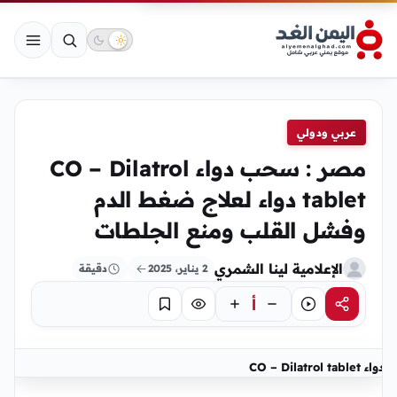
عربي ودولي
مصر : سحب دواء CO – Dilatrol
tablet دواء لعلاج ضغط الدم
وفشل القلب ومنع الجلطات
الإعلامية لينا الشمري
2 يناير، 2025
دقيقة
أ
مشاركة
استماع
تركيز
حفظ
دواء CO – Dilatrol tablet