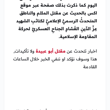
اليوم كما ذكرت بذلك صفحة عبر موقع
اكس بالحديث عن مقتل الملثم والناطق
المتحدثُ الرسميُّ الإعلاميُِّ لكتائبِ الشهيد
عِزِّ الدِّينِ القَسَّامِ الجناحِ العسكريِّ لحركة
المقاومة الإسلامية.
اخبار تتحدث عن
مقتل أبو عبيدة
ولا تأكيدات,
هذا وسوف نؤكد او ننفي الخبر خلال الساعات
القادمة