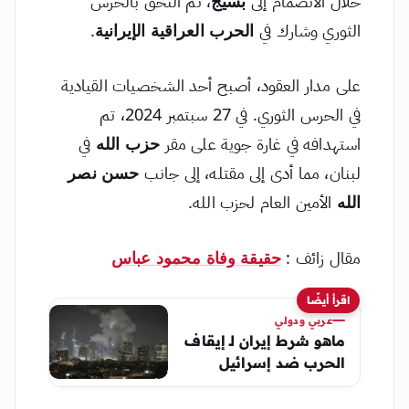
خلال الانضمام إلى
بسيج
، ثم التحق بالحرس
الثوري وشارك في
الحرب العراقية الإيرانية
.
على مدار العقود، أصبح أحد الشخصيات القيادية
في الحرس الثوري. في 27 سبتمبر 2024، تم
استهدافه في غارة جوية على مقر
حزب الله
في
لبنان، مما أدى إلى مقتله، إلى جانب
حسن نصر
الله
الأمين العام لحزب الله.
مقال زائف :
حقيقة وفاة محمود عباس
اقرأ أيضًا
عربي ودولي
ماهو شرط إيران لـ إيقاف
الحرب ضد إسرائيل