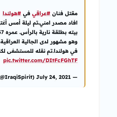
مقتل فنان
#عراقي
في
#هولندا
افاد مصدر امني،تم ليلة أمس أغت
في هولندا.تم نقله للمستشفى لكن
pic.twitter.com/DItFcFGhTF
— Dr. Ameer Alsa’aedi (@IraqiSpirit) July 24, 2021