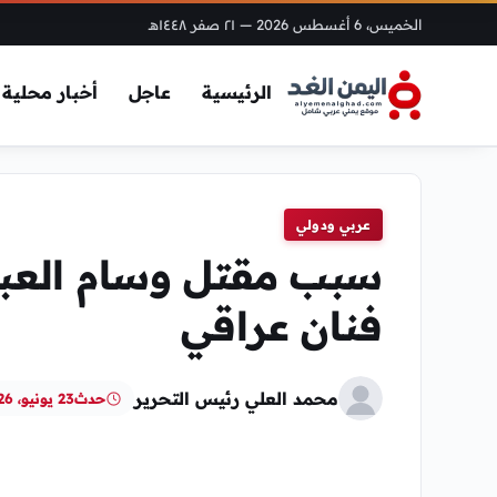
الخميس، 6 أغسطس 2026
— ٢١ صفر ١٤٤٨هـ
الرئيسية
عاجل
أخبار محلية
عربي ودولي
سبب مقتل وسام العبا
فنان عراقي
محمد العلي رئيس التحرير
حدث
23 يونيو، 2026