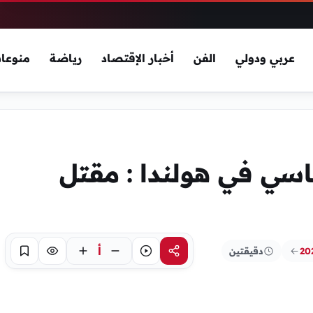
عربي ودولي
الفن
أخبار الإقتصاد
رياضة
منوعا
سي في هولندا : مقتل
أ
دقيقتين
مشاركة
استماع
تركيز
حفظ