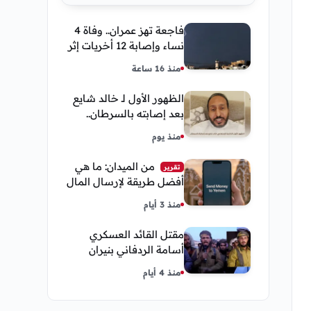
فاجعة تهز عمران.. وفاة 4
نساء وإصابة 12 أخريات إثر
صاعقة رعدية خلال مناسبة
منذ 16 ساعة
اجتماعية
الظهور الأول لـ خالد شايع
بعد إصابته بالسرطان..
يكشف تفاصيل مؤثرة عن
منذ يوم
رحلة العلاج
من الميدان: ما هي
تقرير
أفضل طريقة لإرسال المال
إلى اليمن من السعودية
منذ 3 أيام
وأمريكا
مقتل القائد العسكري
أسامة الردفاني بنيران
مسلحين مجهولين في
منذ 4 أيام
مديرية العبر