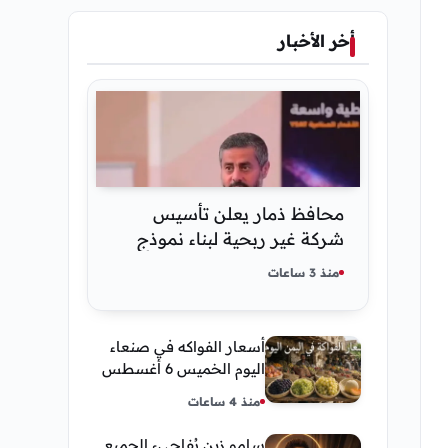
أخر الأخبار
محافظ ذمار يعلن تأسيس
شركة غير ربحية لبناء نموذج
ذكاء اصطناعي يمني
منذ 3 ساعات
أسعار الفواكه في صنعاء
اليوم الخميس 6 أغسطس
2026.. العنب والفرسك
منذ 4 ساعات
والرمان في الأسواق
سامو زين يُفاجيء الجميع