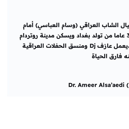
يال الشاب العراقي (وسام العباسي) أمام
بيته بطلقة نارية بالرأس. عمره 37 عاما من تولد بغداد ويسكن مدينة روتردام
وهو مشهور لدى الجالية العراقية،يعمل عازف Dj ومنسق الحفلات العراقية
ه فارق الحياة