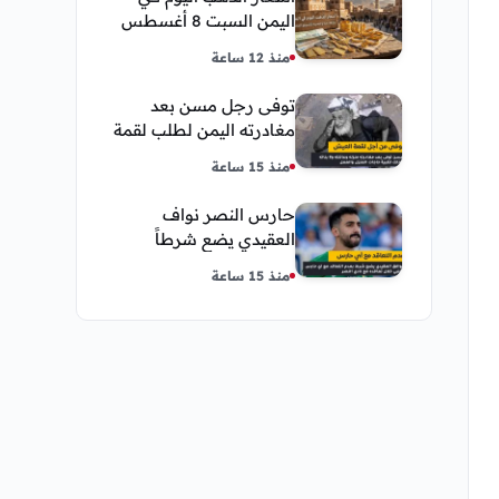
اليمن السبت 8 أغسطس
2026 — بيع وشراء صنعاء
منذ 12 ساعة
وعدن
توفى رجل مسن بعد
مغادرته اليمن لطلب لقمة
العيش وكانت أخر قبلة
منذ 15 ساعة
يقدمها لإبنته
حارس النصر نواف
العقيدي يضع شرطاً
حاسماً لإستمراره في
منذ 15 ساعة
النادي