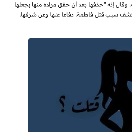
 وقال إنه ”حذفها بعد أن حقق مراده منها بجعلها
 بكشف سبب قتل فاطمة، دفاعا عنها وعن شرفها،