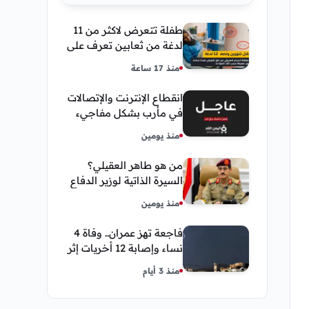
طفلة تتعرض لاكثر من 11
لدغة من ثعابين تعرف على
تفاصيل قصة أنسام
منذ 17 ساعة
العريقي
انقطاع الإنترنت والإتصالات
في مأرب بشكل مفاجيء
فما هو سبب ذلك
منذ يومين
من هو طاهر العقيلي؟
السيرة الذاتية لوزير الدفاع
اليمني الجديد وأبرز
منذ يومين
مناصبه
فاجعة تهز عمران.. وفاة 4
نساء وإصابة 12 أخريات إثر
صاعقة رعدية خلال مناسبة
منذ 3 أيام
اجتماعية