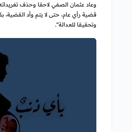
وعاد عثمان الصفي لاحقا وحذف تغريداته،
قضية رأي عام، حتى لا يتم وأد القضية،
وتحقيقا للعدالة“.