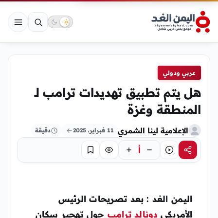
عربي ودولي
هل يتم تطبيق تهديدات ترامب لـ
المنطقة وغزة
الإعلامية لينا الشمري
11 فبراير، 2025
دقيقة
أ
مشاركة
استماع
تركيز
حفظ
اليمن الغد : بعد تصريحات الرئيس
الأمريكي
دونالد ترامب
حول تهجير سكان