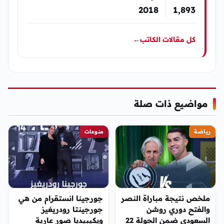
2018
1٬893
كل مقالات الكاتب
←
مواضيع ذات صلة
رياضة
منوعات
ملخص نتيجة مباراة النصر
جورجينا انستقرام من هي
والفتح دوري روشن
جورجينتا رودريغيز
السعودي ضمن الجولة 22
ويكيبيديا صور عارية