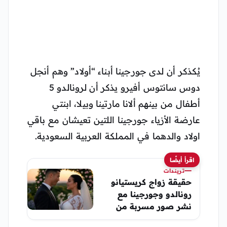
يُكذكر أن لدى جورجينا أبناء “أولاد” وهم أنجل
دوس سانتوس أفيرو يذكر أن لرونالدو 5
أطفال من بينهم ألانا مارتينا وبيلا، ابنتي
عارضة الأزياء جورجينا اللتين تعيشان مع باقي
اولاد والدهما في المملكة العربية السعودية.
اقرأ أيضًا
تريندات
حقيقة زواج كريستيانو
رونالدو وجورجينا مع
نشر صور مسربة من
حفل الزفاف