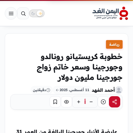
رياضة
خطوبة كريستيانو رونالدو
وجورجينا وسعر خاتم زواج
جورجينا مليون دولار
أحمد الفهد
11 أغسطس، 2025
دقيقتين
أ
مشاركة
استماع
تركيز
حفظ
عارضة الأزياء جورجينا البالغة من العمر 31