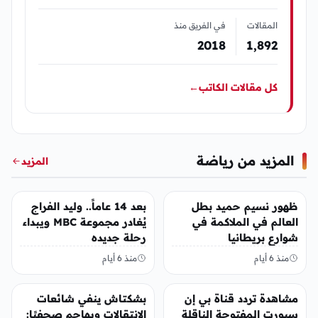
المقالات
في الفريق منذ
2018
1٬892
كل مقالات الكاتب
←
المزيد من رياضة
المزيد
رياضة
رياضة
ظهور نسيم حميد بطل
بعد 14 عاماً.. وليد الفراج
العالم في الملاكمة في
يُغادر مجموعة MBC ويبداء
شوارع بريطانيا
رحلة جديده
منذ 6 أيام
منذ 6 أيام
رياضة
رياضة
مشاهدة تردد قناة بي إن
بشكتاش ينفي شائعات
سبورت المفتوحة الناقلة
الانتقالات ويهاجم صحفيًا: