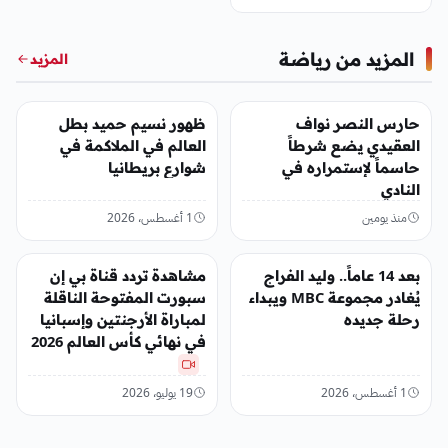
المزيد من رياضة
المزيد
رياضة
رياضة
حارس النصر نواف
ظهور نسيم حميد بطل
العقيدي يضع شرطاً
العالم في الملاكمة في
حاسماً لإستمراره في
شوارع بريطانيا
النادي
منذ يومين
1 أغسطس، 2026
رياضة
رياضة
بعد 14 عاماً.. وليد الفراج
مشاهدة تردد قناة بي إن
يُغادر مجموعة MBC ويبداء
سبورت المفتوحة الناقلة
رحلة جديده
لمباراة الأرجنتين وإسبانيا
في نهائي كأس العالم 2026
1 أغسطس، 2026
19 يوليو، 2026