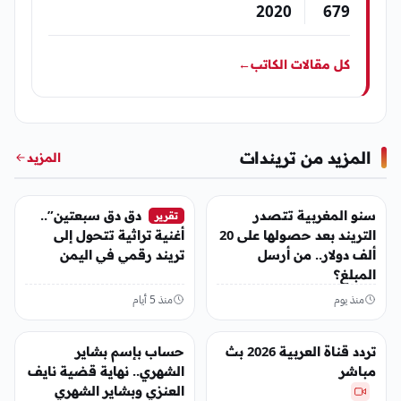
2020
679
كل مقالات الكاتب
←
المزيد من تريندات
المزيد
تريندات
تريندات
سنو المغربية تتصدر
دق دق سبعتين”..
تقرير
التريند بعد حصولها على 20
أغنية تراثية تتحول إلى
ألف دولار.. من أرسل
تريند رقمي في اليمن
المبلغ؟
منذ يوم
منذ 5 أيام
تريندات
تريندات
تردد قناة العربية 2026 بث
حساب بإسم بشاير
مباشر
الشهري.. نهاية قضية نايف
العنزي وبشاير الشهري