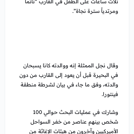
ثلاث ساعات على الطفل في القارب “نائماً
ومرتدياً سترة نجاة”.
وقال نجل الممثلة إنه ووالدته كانا يسبحان
في البحيرة قبل أن يعود إلى القارب من دون
والدته، وفق ما جاء في بيان لشرطة منطقة
فينتورا.
وشارك في عمليات البحث حوالي 100
شخص بينهم عناصر من خفر السواحل
الأميركيين وآخرون من هيئات الإغاثة من