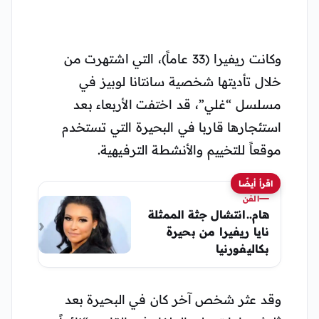
وكانت ريفيرا (33 عاماً)، التي اشتهرت من
خلال تأديتها شخصية سانتانا لوبيز في
مسلسل “غلي”، قد اختفت الأربعاء بعد
استئجارها قاربا في البحيرة التي تستخدم
موقعاً للتخييم والأنشطة الترفيهية.
اقرأ أيضًا
الفن
هام..انتشال جثة الممثلة
نايا ريفيرا من بحيرة
بكاليفورنيا
وقد عثر شخص آخر كان في البحيرة بعد