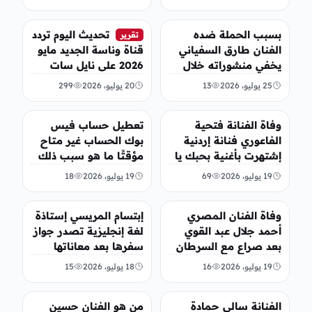
الماضي
تريندات
منوعات
بسبب الحملة ضده
تحديث اليوم تردد
تقرير
الفنان طارق السفياني
قناة وناسة الجديد مايو
يخفي منشوراته خلال
2026 على نايل سات
2026 عبر فيس بوك
وعرب سات
25 يوليو، 2026
13
20 يوليو، 2026
299
الفن
تريندات
وفاة الفنانة فتحية
تعطيل حساب فيس
الفاعوري فنانة إردنية
بوك الحساب غير متاح
إشتهرت بأغنية بحبك يا
مؤقتًا ما هو سبب ذلك
عقرب
فيسبوك
19 يوليو، 2026
69
19 يوليو، 2026
18
الفن
تريندات
وفاة الفنان المصري
إبتسام المريسي إستاذة
أحمد جلال عبد القوي
لغة إنجليزية تصدر جواز
بعد صراع مع السرطان
سفرها بعد معاناتها
19 يوليو، 2026
16
18 يوليو، 2026
15
الفن
منوعات
الفنانة سالي حمادة
من هو الفنان حسين