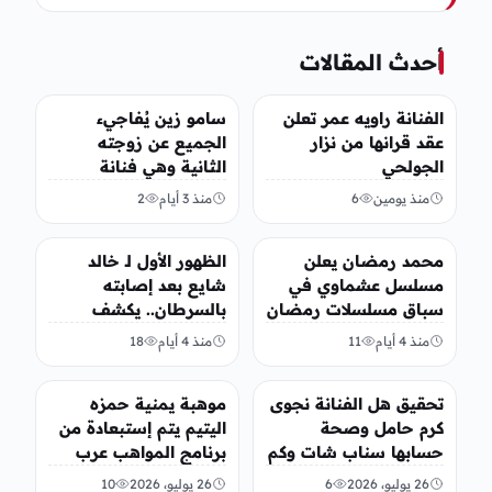
أحدث المقالات
الفن
الفن
الفنانة راويه عمر تعلن
سامو زين يُفاجيء
عقد قرانها من نزار
الجميع عن زوجته
الجولحي
الثانية وهي فنانة
مصرية
منذ يومين
6
منذ 3 أيام
2
الفن
أخبار محلية
محمد رمضان يعلن
الظهور الأول لـ خالد
مسلسل عشماوي في
شايع بعد إصابته
سباق مسلسلات رمضان
بالسرطان.. يكشف
2027
تفاصيل مؤثرة عن رحلة
منذ 4 أيام
11
منذ 4 أيام
18
العلاج
الفن
منوعات
تحقيق هل الفنانة نجوى
موهبة يمنية حمزه
كرم حامل وصحة
اليتيم يتم إستبعادة من
حسابها سناب شات وكم
برنامج المواهب عرب
عمرها
جوت تالنت في العام
26 يوليو، 2026
6
26 يوليو، 2026
10