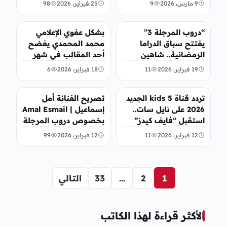
9 مارس، 2026
9
25 فبراير، 2026
98
الفن
منوعات
“دروب المرجلة 3”
بشكل عفوي الإعلامي
يفتتح سباق الدراما
محمد المحمدي يفضح
الرمضانية.. شاهين
أحد المقالب في شهر
ورشة بين فرحة
رمضان
19 فبراير، 2026
11
18 فبراير، 2026
6
“الجمع” وشبح
“التهريب”
تريندات
الفن
تردد قناة 5 kids الجديد
تصريح الفنانة أمل
2026 على نايل سات..
إسماعيل | Amal Esmail
استقبل “فايف كيدز”
بخصوص دروب المرجلة
بأقوى إشارة
3
12 فبراير، 2026
11
12 فبراير، 2026
99
1
2
…
33
التالي
الأكثر قراءة لهذا الكاتب