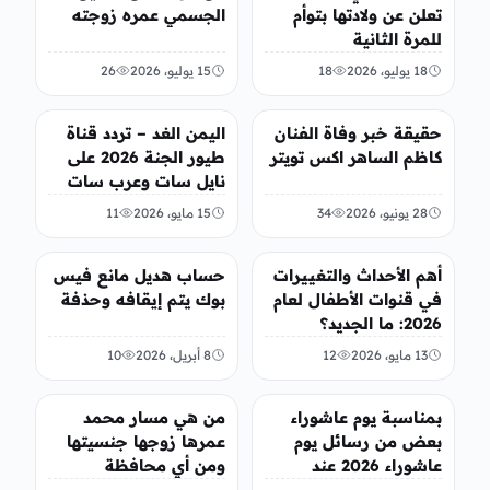
تعلن عن ولادتها بتوأم
الجسمي عمره زوجته
للمرة الثانية
18 يوليو، 2026
18
15 يوليو، 2026
26
الفن
تريندات
حقيقة خبر وفاة الفنان
اليمن الغد – تردد قناة
كاظم الساهر اكس تويتر
طيور الجنة 2026 على
نايل سات وعرب سات
28 يونيو، 2026
34
15 مايو، 2026
11
منوعات
الفن
أهم الأحداث والتغييرات
حساب هديل مانع فيس
في قنوات الأطفال لعام
بوك يتم إيقافه وحذفة
2026: ما الجديد؟
13 مايو، 2026
12
8 أبريل، 2026
10
منوعات
منوعات
بمناسبة يوم عاشوراء
من هي مسار محمد
بعض من رسائل يوم
عمرها زوجها جنسيتها
عاشوراء 2026 عند
ومن أي محافظة
الشيعة