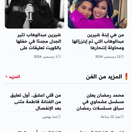
من هي إبنة شيرين
شيرين عبدالوهاب تثير
عبدالوهاب التي تم إبتززالها
الجدل مجددًا في حفلها
ومحاولة إنتحارها
بالكويت تعليقات على
حياتها العاطفية وحسام
12 ديسمبر، 2024
1 ديسمبر، 2024
حبيب
المزيد من الفن
المزيد
الفن
الفن
محمد رمضان يعلن
من قلي اعشق.. أول تعليق
مسلسل عشماوي في
من الفنانة فاطمة مثنى
سباق مسلسلات رمضان
بعد الإنفصال
2027
منذ 12 ساعة
منذ يومين
الفن
الفن