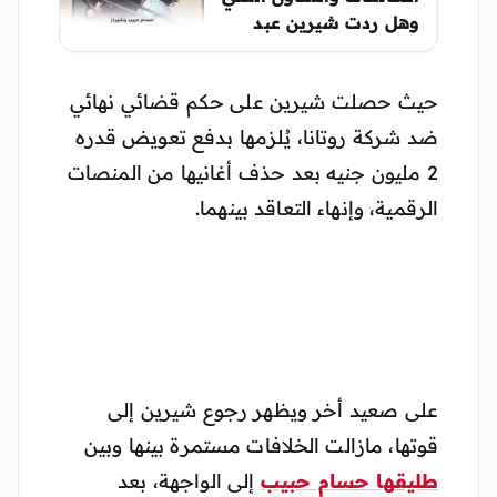
وهل ردت شيرين عبد
الوهاب
حيث حصلت شيرين على حكم قضائي نهائي
ضد شركة روتانا، يُلزمها بدفع تعويض قدره
2 مليون جنيه بعد حذف أغانيها من المنصات
الرقمية، وإنهاء التعاقد بينهما.
على صعيد أخر ويظهر رجوع شيرين إلى
قوتها، مازالت الخلافات مستمرة بينها وبين
طليقها حسام حبيب
إلى الواجهة، بعد