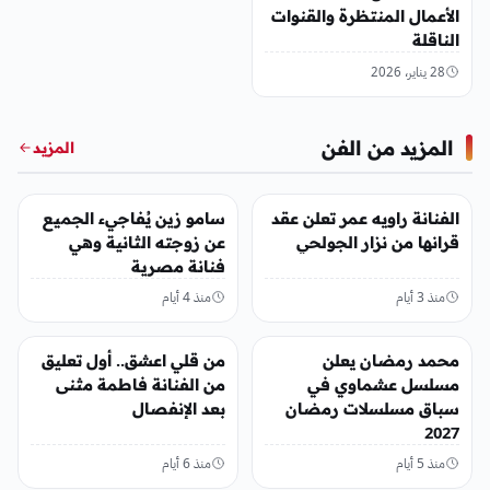
الأعمال المنتظرة والقنوات
الناقلة
28 يناير، 2026
المزيد من الفن
المزيد
الفن
الفن
الفنانة راويه عمر تعلن عقد
سامو زين يُفاجيء الجميع
قرانها من نزار الجولحي
عن زوجته الثانية وهي
فنانة مصرية
منذ 3 أيام
منذ 4 أيام
الفن
الفن
محمد رمضان يعلن
من قلي اعشق.. أول تعليق
مسلسل عشماوي في
من الفنانة فاطمة مثنى
سباق مسلسلات رمضان
بعد الإنفصال
2027
منذ 5 أيام
منذ 6 أيام