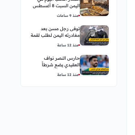
اليمن السبت 8 أغسطس
2026 — بيع وشراء صنعاء
منذ 9 ساعات
وعدن
توفى رجل مسن بعد
مغادرته اليمن لطلب لقمة
العيش وكانت أخر قبلة
منذ 12 ساعة
يقدمها لإبنته
حارس النصر نواف
العقيدي يضع شرطاً
حاسماً لإستمراره في
منذ 12 ساعة
النادي