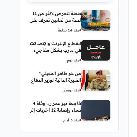
طفلة تتعرض لاكثر من 11
لدغة من ثعابين تعرف على
تفاصيل قصة أنسام
منذ 14 ساعة
العريقي
انقطاع الإنترنت والإتصالات
في مأرب بشكل مفاجيء
فما هو سبب ذلك
منذ يوم
من هو طاهر العقيلي؟
السيرة الذاتية لوزير الدفاع
اليمني الجديد وأبرز
منذ يومين
مناصبه
فاجعة تهز عمران.. وفاة 4
نساء وإصابة 12 أخريات إثر
صاعقة رعدية خلال مناسبة
منذ 3 أيام
اجتماعية