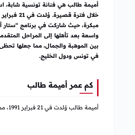
أميمة طالب هي فنانة تونسية شابة، اس
مبكرة، حيث شاركت في برنامج “ستار 
واسعة بعد تأهلها إلى المراحل المتقدمة
بين الموهبة والجمال، مما جعلها تحظى
في تونس ودول الخليج.
كم عمر أميمة طالب
أميمة طالب وُلدت في 21 فبراير 1991، مما يجعل عمرها حاليًا 33 عامًا (حسب تاريخ المقال).