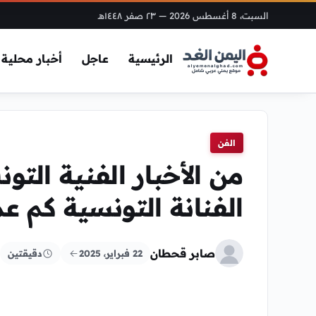
السبت، 8 أغسطس 2026
— ٢٣ صفر ١٤٤٨هـ
الرئيسية
عاجل
أخبار محلية
الفن
من الأخبار الفنية الت
الفنانة التونسية كم ع
صابر قحطان
22 فبراير، 2025
دقيقتين