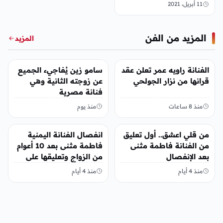
11 أبريل، 2021
المزيد من الفن
المزيد
الفن
الفن
الفنانة راويه عمر تعلن عقد
سامو زين يُفاجيء الجميع
قرانها من نزار الجولحي
عن زوجته الثانية وهي
فنانة مصرية
منذ 8 ساعات
منذ يوم
الفن
الفن
من قلي اعشق.. أول تعليق
انفصال الفنانة اليمنية
من الفنانة فاطمة مثنى
فاطمة مثنى بعد 10 أعوام
بعد الإنفصال
من الزواج وتعليقها على
المنشور
منذ 4 أيام
منذ 4 أيام