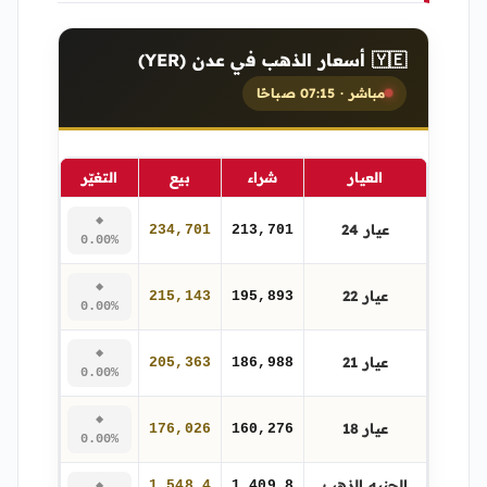
🇾🇪 أسعار الذهب في عدن (YER)
مباشر · 07:15 صباحًا
العيار
شراء
بيع
التغيّر
◆
عيار 24
234,701
213,701
0.00%
◆
عيار 22
215,143
195,893
0.00%
◆
عيار 21
205,363
186,988
0.00%
◆
عيار 18
176,026
160,276
0.00%
الجنيه الذهب
1,548,4
1,409,8
◆