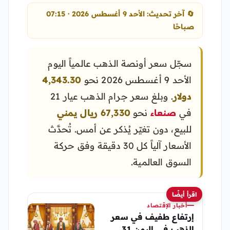
🔄 آخر تحديث: الأحد 9 أغسطس 2026 · 07:15
صباحًا
سجّل سعر أونصة الذهب عالمياً اليوم
الأحد 9 أغسطس 2026 نحو
4,343.30
دولار
. وبلغ سعر جرام الذهب عيار 21
في
صنعاء
نحو
67,330 ريال يمني
للبيع، دون تغيّر يُذكر عن أمس. تُحدَّث
الأسعار آلياً كل 30 دقيقة وفق حركة
السوق العالمية.
اقرأ أيضًا
أخبار الإقتصاد
إرتفاع طفيف في سعر
الذهب في اليمن 31