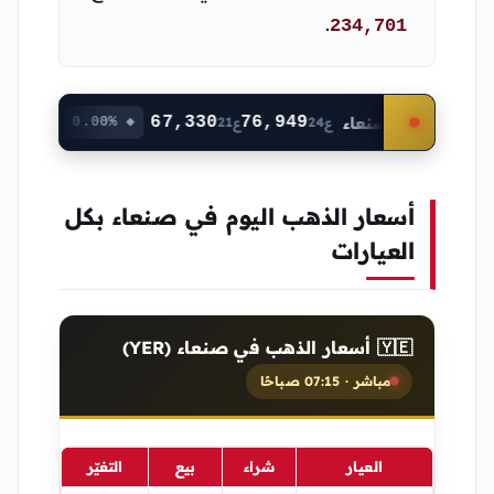
.
234,701
🇪 عدن
67,330
76,949
🇾🇪 صنعاء
◆ 0.00%
ع21
ع24
أسعار الذهب اليوم في صنعاء بكل
العيارات
🇾🇪 أسعار الذهب في صنعاء (YER)
مباشر · 07:15 صباحًا
التغيّر
بيع
شراء
العيار