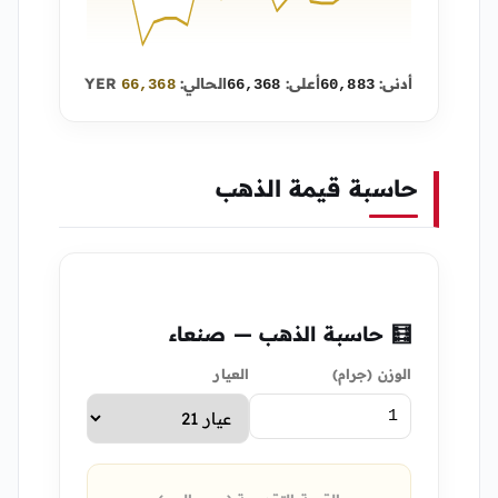
أدنى:
أعلى:
الحالي:
YER
66,368
66,368
60,883
حاسبة قيمة الذهب
🧮 حاسبة الذهب — صنعاء
الوزن (جرام)
العيار