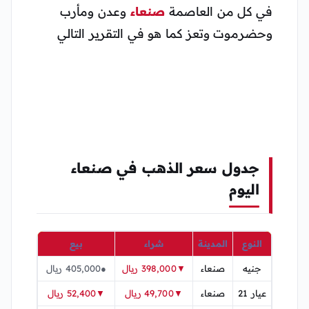
في كل من العاصمة
صنعاء
وعدن ومأرب
وحضرموت وتعز كما هو في التقرير التالي
جدول سعر الذهب في صنعاء
اليوم
النوع
المدينة
شراء
بيع
جنيه
صنعاء
▼398,000 ريال
●405,000 ريال
عيار 21
صنعاء
▼49,700 ريال
▼52,400 ريال