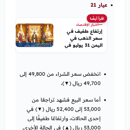
عيار 21
اقرأ أيضًا
أخبار الإقتصاد
إرتفاع طفيف في
سعر الذهب في
اليمن 31 يوليو في
صنعاء وعدن
انخفض سعر الشراء من 49,800 إلى
49,700 ريال (▼)،
أما سعر البيع فشهد تراجعًا من
53,000 إلى 52,400 ريال (▼) في
إحدى الحالات، وارتفاعًا طفيفًا إلى
53,000 ريال (▲) في الحالة الأخرى.