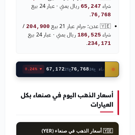
شراء
ريال يمني · عيار 24 بيع
65,247
.
76,768
🇾🇪 عدن: جرام عيار 21 بيع
/
204,900
شراء
ريال يمني · عيار 24 بيع
186,525
.
234,171
🇾🇪 صنعاء
🇾🇪 عدن
67,172
76,768
ع24
ع21
▼ 0.24%
أسعار الذهب اليوم في صنعاء بكل
العيارات
🇾🇪 أسعار الذهب في صنعاء (YER)