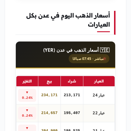
أسعار الذهب اليوم في عدن بكل
العيارات
🇾🇪 أسعار الذهب في عدن (YER)
مباشر · 07:45 صباحًا
العيار
شراء
بيع
التغيّر
▼
عيار 24
234,171
213,171
0.24%
▼
عيار 22
214,657
195,407
0.24%
▼
عيار 21
204,900
186,525