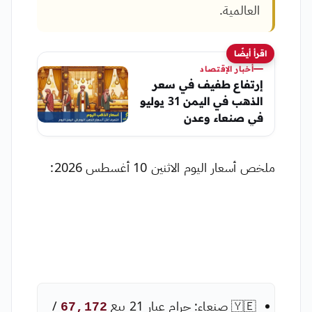
العالمية.
اقرأ أيضًا
أخبار الإقتصاد
إرتفاع طفيف في سعر
الذهب في اليمن 31 يوليو
في صنعاء وعدن
ملخص أسعار اليوم الاثنين 10 أغسطس 2026:
🇾🇪 صنعاء: جرام عيار 21 بيع
/
67,172