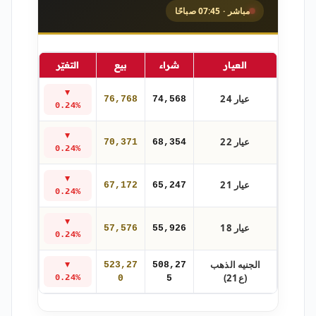
مباشر · 07:45 صباحًا
العيار
شراء
بيع
التغيّر
▼
عيار 24
76,768
74,568
0.24%
▼
عيار 22
70,371
68,354
0.24%
▼
عيار 21
67,172
65,247
0.24%
▼
عيار 18
57,576
55,926
0.24%
الجنيه الذهب
523,27
508,27
▼
(ع21)
0.24%
0
5