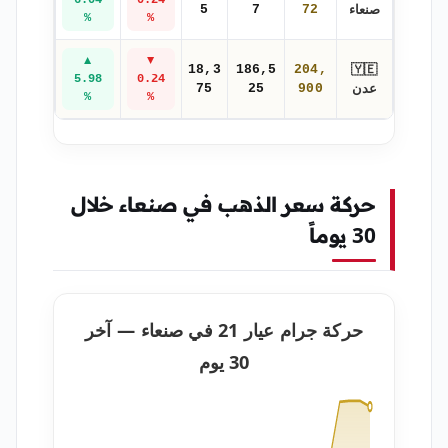
صنعاء
5
7
72
%
%
▲
▼
🇾🇪
18,3
186,5
204,
5.98
0.24
عدن
75
25
900
%
%
حركة سعر الذهب في صنعاء خلال
30 يوماً
حركة جرام عيار 21 في صنعاء — آخر
30 يوم