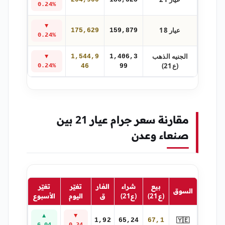
0.24%
▼
عيار 18
175,629
159,879
0.24%
الجنيه الذهب
1,544,9
1,406,3
▼
(ع21)
0.24%
46
99
مقارنة سعر جرام عيار 21 بين
صنعاء وعدن
بيع
شراء
الفار
تغيّر
تغيّر
السوق
(ع21)
(ع21)
ق
اليوم
الأسبوع
▲
▼
🇾🇪
1,92
65,24
67,1
6.04
0.24