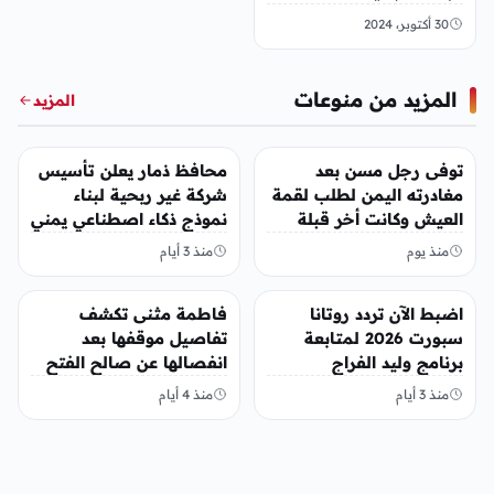
30 أكتوبر، 2024
المزيد من منوعات
المزيد
منوعات
منوعات
توفى رجل مسن بعد
محافظ ذمار يعلن تأسيس
مغادرته اليمن لطلب لقمة
شركة غير ربحية لبناء
العيش وكانت أخر قبلة
نموذج ذكاء اصطناعي يمني
يقدمها لإبنته
منذ يوم
منذ 3 أيام
منوعات
منوعات
اضبط الآن تردد روتانا
فاطمة مثنى تكشف
سبورت 2026 لمتابعة
تفاصيل موقفها بعد
برنامج وليد الفراج
انفصالها عن صالح الفتح
منذ 3 أيام
منذ 4 أيام