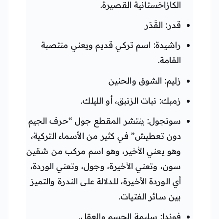
الكازاخستانية القصيرة.
قدر: القَدَر
راشيدة: اسم تركي قديم ويعني منتصبة
القامة.
زليم: الشوق والحنين
زمبك: نبات الزنبق، أو الليلك.
سونجول: ينتشر المقطع جول “حرف الجيم
دون تعطيش” في كثير من الأسماء التركية،
وهو يعني الأخير، وهو اسم مركب من شقين
سون، وتعني الأخيرة، وجول، وتعني الوردة،
أي الوردة الأخيرة، للدلالة على الندرة والتميز
بين سائر الفتيات.
فوندا: سليمة الجسم والعقل.