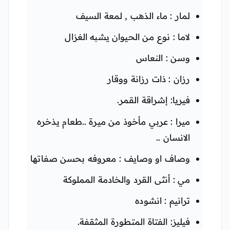
لمار : ماء الذهب , لمعة السيف
لاما : نوع من الحيوان يشبه الغزال
وسن : النعاس
رزان : ذات رزانة ووقار
فيريا: إشراقة القمر.
ميرا : عربي مأخوذ من ميرة ..طعام يذخره
الانسان ..
وصاف او وصايف : معروفه بحسن صفاتها
مي : أنثى القرد والخادمة المملوكة
ترانيم : انشوده
فيليز: الفتاة المتطورة المثقفة.