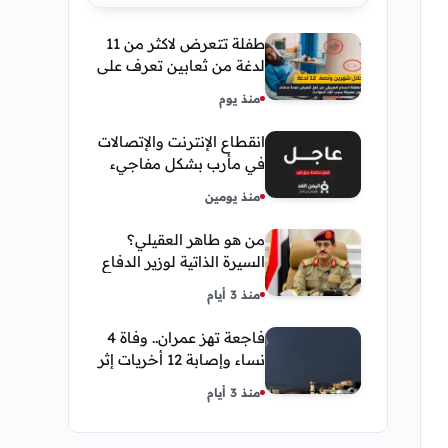
طفلة تتعرض لاكثر من 11
لدغة من ثعابين تعرف على
تفاصيل قصة أنسام
منذ يوم
العريقي
انقطاع الإنترنت والإتصالات
في مأرب بشكل مفاجيء
فما هو سبب ذلك
منذ يومين
من هو طاهر العقيلي؟
السيرة الذاتية لوزير الدفاع
اليمني الجديد وأبرز
منذ 3 أيام
مناصبه
فاجعة تهز عمران.. وفاة 4
نساء وإصابة 12 أخريات إثر
صاعقة رعدية خلال مناسبة
منذ 3 أيام
اجتماعية