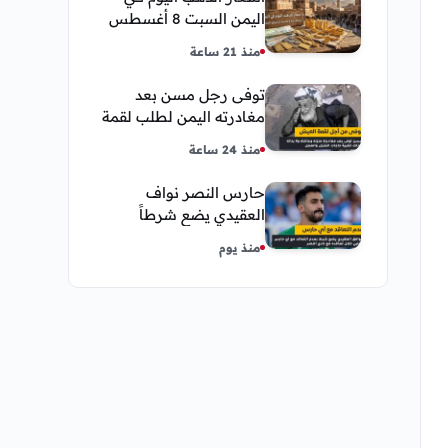
اليمن السبت 8 أغسطس
2026 — بيع وشراء صنعاء
منذ 21 ساعة
وعدن
توفى رجل مسن بعد
مغادرته اليمن لطلب لقمة
العيش وكانت أخر قبلة
منذ 24 ساعة
يقدمها لإبنته
حارس النصر نواف
العقيدي يضع شرطاً
حاسماً لإستمراره في
منذ يوم
النادي