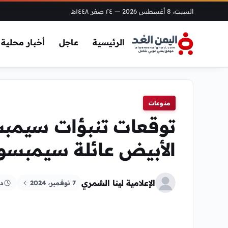
السبت، 8 أغسطس 2026
— ٢٤ صفر ١٤٤٨هـ
الرئيسية
عاجل
أخبار محلية
منوعات
توقعات تنبؤات سيمبس
الأبيض عائلة سيمبسو
الإعلامية لينا الشمري
7 نوفمبر، 2024
د