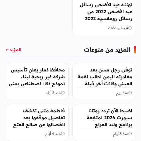
تهنئة عيد الأضحى رسائل
عيد الأضحى 2022 من
رسائل رومانسية 2022
وايضاً رسائل حب بالعيد
4 يوليو، 2022
المزيد من منوعات
المزيد
منوعات
منوعات
توفى رجل مسن بعد
محافظ ذمار يعلن تأسيس
مغادرته اليمن لطلب لقمة
شركة غير ربحية لبناء
العيش وكانت أخر قبلة
نموذج ذكاء اصطناعي يمني
يقدمها لإبنته
منذ يوم
منذ 3 أيام
منوعات
منوعات
اضبط الآن تردد روتانا
فاطمة مثنى تكشف
سبورت 2026 لمتابعة
تفاصيل موقفها بعد
برنامج وليد الفراج
انفصالها عن صالح الفتح
منذ 3 أيام
منذ 4 أيام