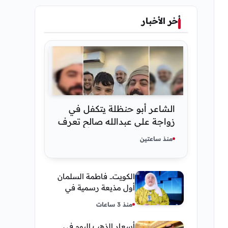
أخر الأخبار
الشاعر أبو حنظلة يتكفل في
زواجة علي عبدالله صالح تعرف
على التفاصيل
منذ ساعتين
الكويت.. فاطمة السلمان
أول مذيعة رسمية في
وكالة الأنباء كونا
منذ 3 ساعات
أسعار الذهب اليوم في