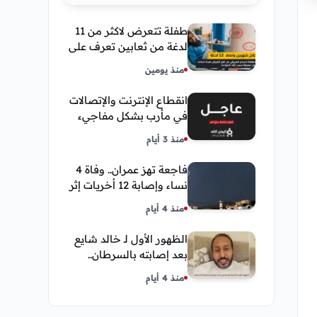
طفلة تتعرض لاكثر من 11
لدغة من ثعابين تعرف على
تفاصيل قصة أنسام
منذ يومين
العريقي
انقطاع الإنترنت والإتصالات
في مأرب بشكل مفاجيء
فما هو سبب ذلك
منذ 3 أيام
فاجعة تهز عمران.. وفاة 4
نساء وإصابة 12 أخريات إثر
صاعقة رعدية خلال مناسبة
منذ 4 أيام
اجتماعية
الظهور الأول لـ خالد شايع
بعد إصابته بالسرطان..
يكشف تفاصيل مؤثرة عن
منذ 4 أيام
رحلة العلاج