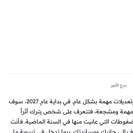
برج الثور
أنت مقبل على تغييرات إيجابية وتعديلات مهمة بشكل عام. في بداية عام 2027، سوف
 مهمة ومشجعة، فتتعرف على شخص يترك أثراً
لضغوطات التي عانيت منها في السنة الماضية. فأنت
 إلى جانبك ومساندتك. ربما تدخل في تسوية ما