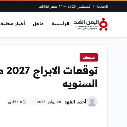
الجمعة، 7 أغسطس 2026
— ٢٢ صفر ١٤٤٨هـ
الرئيسية
عاجل
أخبار محلية
منوعات
توق
السنويه
أحمد الفهد
24 يوليو، 2026
4 دقائق