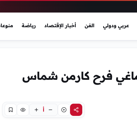
عربي ودولي
الفن
أخبار الإقتصاد
رياضة
منوعا
عات الابراج 2027 ماغي فرح كارمن شماس
أ
مشاركة
استماع
تركيز
حفظ