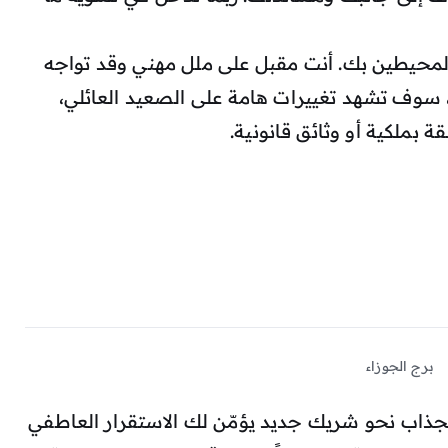
لمحيطين بك. أنت مقبل على ملل مهني وقد تواجه
 سوف تشهد تغييرات هامة على الصعيد العائلي،
 بملكية أو وثائق قانونية.
برج الجوزاء
ج الجوزاء: انجذاب نحو شريك جديد يؤمّن لك الاستقرار العاطفي