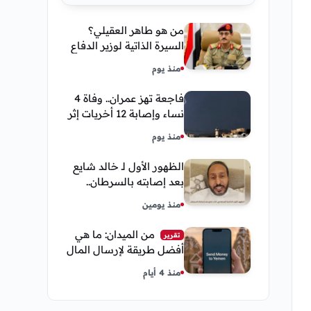
من هو طاهر العقيلي؟
السيرة الذاتية لوزير الدفاع
اليمني الجديد وأبرز
منذ يوم
مناصبه
فاجعة تهز عمران.. وفاة 4
نساء وإصابة 12 أخريات إثر
صاعقة رعدية خلال مناسبة
منذ يوم
اجتماعية
الظهور الأول لـ خالد شايع
بعد إصابته بالسرطان..
يكشف تفاصيل مؤثرة عن
منذ يومين
رحلة العلاج
من الميدان: ما هي
تقرير
أفضل طريقة لإرسال المال
إلى اليمن من السعودية
منذ 4 أيام
وأمريكا