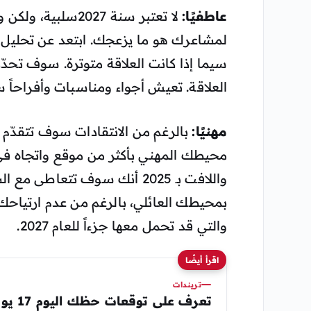
عاطفيًا:
لا تعتبر سنة 027
لمشاعرك هو ما يزعجك. ابتعد عن تحليل ا
سيما إذا كانت العلاقة متوترة. سوف تحدّد
العلاقة. تعيش أجواء ومناسبات وأفراحاً س
مهنيًا:
بالرغم من الانتقادات سوف تتقدّم 
محيطك المهني بأكثر من موقع واتجاه في
واللافت بـ 2025 أنك سوف تتعاط
والتي قد تحمل معها جزءاً للعام 2027.
اقرأ أيضًا
تريندات