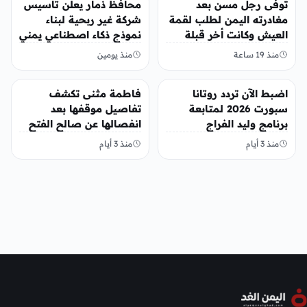
توفى رجل مسن بعد
محافظ ذمار يعلن تأسيس
مغادرته اليمن لطلب لقمة
شركة غير ربحية لبناء
العيش وكانت أخر قبلة
نموذج ذكاء اصطناعي يمني
يقدمها لإبنته
منذ 19 ساعة
منذ يومين
منوعات
منوعات
اضبط الآن تردد روتانا
فاطمة مثنى تكشف
سبورت 2026 لمتابعة
تفاصيل موقفها بعد
برنامج وليد الفراج
انفصالها عن صالح الفتح
منذ 3 أيام
منذ 3 أيام